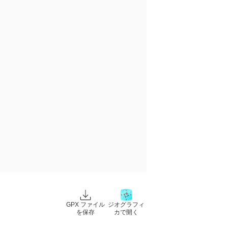
GPX ファイル
ジオグラフィ
を保存
カで開く