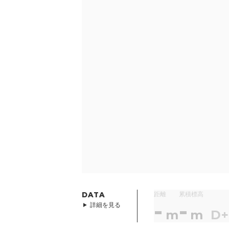
DATA
距離
累積標高
-
-
詳細を見る
m
m
D